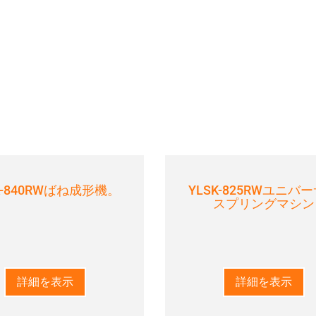
K-840RWばね成形機。
YLSK-825RWユニバ
スプリングマシン
詳細を表示
詳細を表示