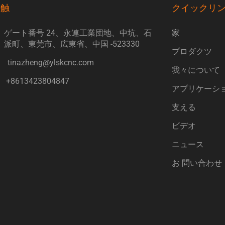
接触
クイックリ
ゲート番号 24、永連工業団地、中坑、石
家
派町、東莞市、広東省、中国 -523330
プロダクツ
tinazheng@ylskcnc.com
我々について
+8613423804847
アプリケーシ
支える
ビデオ
ニュース
お 問い合わせ